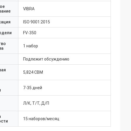
ое
VIBRA
вание
кация
ISO 9001:2015
одели
FV-350
тво
1 набор
за
Подлежит обсуждению
вая
5,824 CBM
7-35 дней
и
Л/К, Т/Т, Д/П
а
15 наборов/месяц
ости