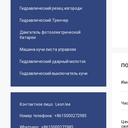
Гидравлический резец изгороди
Гидравлический Тренчер
Двигатель фотоэлектрической
батареи
Машина кучи листа управляя
Гидравлический ударный молоток
ПО
Гидравлический выключатель кучи
Им
Час
Контактное лицо :
Leon lee
Номер телефона :
+8615000272985
Це
си
Whatsapp :
+8615000272985