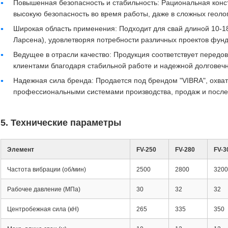
Повышенная безопасность и стабильность: Рациональная конст
высокую безопасность во время работы, даже в сложных геолог
Широкая область применения: Подходит для свай длиной 10-1
Ларсена), удовлетворяя потребности различных проектов фун
Ведущее в отрасли качество: Продукция соответствует передо
клиентами благодаря стабильной работе и надежной долговечн
Надежная сила бренда: Продается под брендом "VIBRA", охва
профессиональными системами производства, продаж и после
5. Технические параметры
Элемент
FV-250
FV-280
FV-3
Частота вибрации (об/мин)
2500
2800
3200
Рабочее давление (МПа)
30
32
32
Центробежная сила (кН)
265
335
350