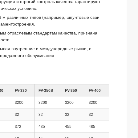
рукция и строгий контроль качества гарантируют
ических условиях.
8 м различных типов (например, шпунтовые сваи
даментостроения.
вым отраслевым стандартам качества, признана
ости.
тывая внутренние и международные рынки, с
продажного обслуживания.
00
FV-330
FV-350S
FV-350
FV-400
3200
3200
3200
3200
32
32
32
32
372
435
455
485