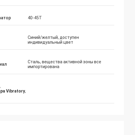
ватор
40-45T
Синий/желтый, доступен
индивидуальный цвет
Сталь, вещества активной зоны все
иал
импортирована
,
а Vibratory
,