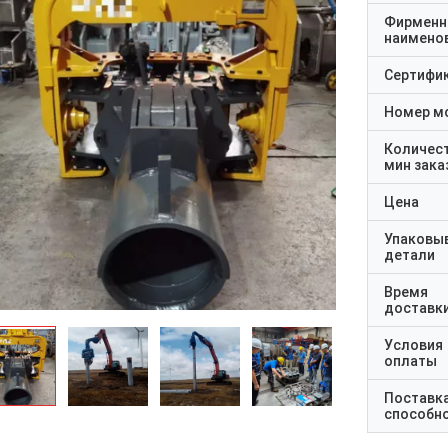
Фирменн
наимено
Сертифи
Номер м
Количес
мин зака
Цена
Упаковы
детали
Время
доставк
Условия
оплаты
Поставк
способн