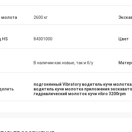
с молота
2600 кг
Экска
д HS
84301000
Цвет
п
В наличии как новые, так и б/у
Матер
подгонянный Vibratory водитель кучи молотка
делить
водитель кучи молотка приложения экскаватор
гидравлический молоток кучи vibro 3200rpm