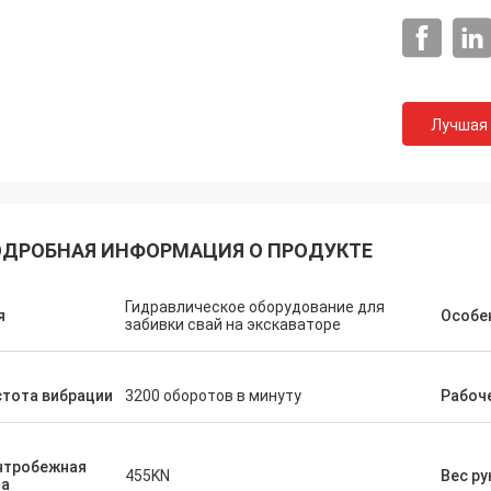
Лучшая
ДРОБНАЯ ИНФОРМАЦИЯ О ПРОДУКТЕ
Гидравлическое оборудование для
я
Особе
забивки свай на экскаваторе
тота вибрации
3200 оборотов в минуту
Рабоч
нтробежная
455KN
Вес ру
ла