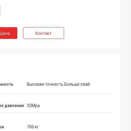
 Цена
Контакт
нность
Высокая точность Больше свай
ее давление
32Mpa
ки
750 кг