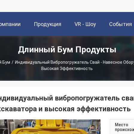
омпании
Продукция
VR - Шоу
События
Длинный Бум Продукты
й Бум
/
Индивидуальный Вибропогружатель Свай - Навесное Обор
Высокая Эффективность
ндивидуальный вибропогружатель свай
кскаватора и высокая эффективность
Место
происхо