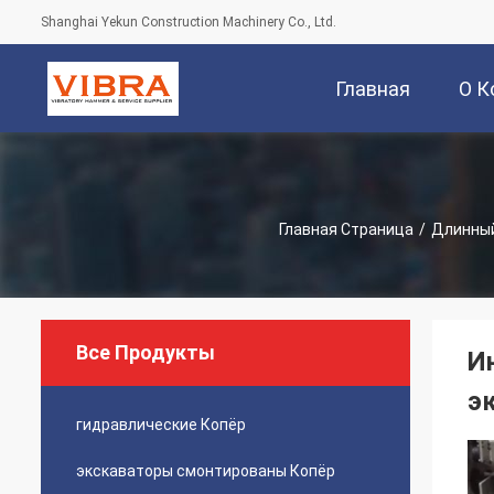
Shanghai Yekun Construction Machinery Co., Ltd.
Главная
О К
Страница
Главная Страница
/
Длинны
Все Продукты
И
э
гидравлические Копёр
экскаваторы смонтированы Копёр