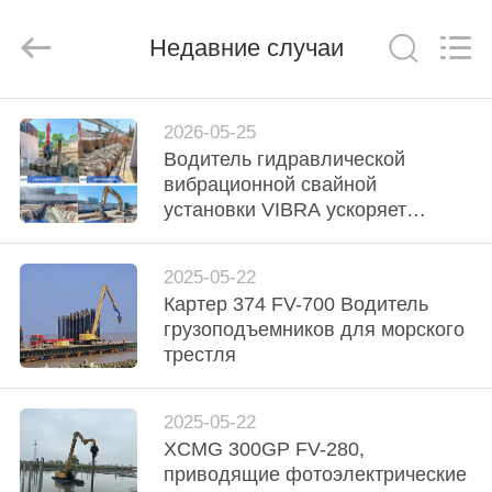
Yekun
Construction
Machinery
Co.,
Недавние случаи
Ltd..
All
Rights
Reserved.
ДОМ
2026-05-25
Водитель гидравлической
ПРОДУКТЫ
вибрационной свайной
установки VIBRA ускоряет
поддержку стальных листов на
ШОУ
железнодорожном проекте
2025-05-22
VR
Нинбо Бейлун
Картер 374 FV-700 Водитель
грузоподъемников для морского
О
трестля
НАС
2025-05-22
XCMG 300GP FV-280,
ПУТЕШЕСТВИЕ
приводящие фотоэлектрические