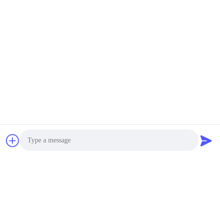
экскаваторы
гидравлические
смонтированы
Копёр
Копёр
Электрический
Бортовой водитель
вибрационный
кучи сжатия
молоток
Четыре
360-градусный
эксцентричных
драйвер
водителя
Конкретное
Мини водитель кучи
оборудование кучи
Photo
экскаватора
управляя
Video Call