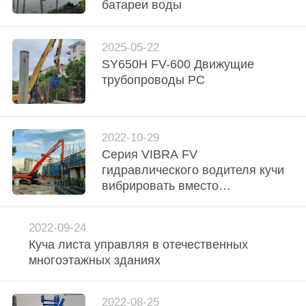
ФАБРИКИ
батареи воды
ПРОВЕРКА
2025-05-22
SY650H FV-600 Движущие
КАЧЕСТВА
трубопроводы PC
СВЯЖИТЕСЬ
МЫ
2022-10-29
Серия VIBRA FV
гидравлического водителя кучи
НОВОСТИ
вибрировать вместо
традиционных коперов
СЛУЧАИ
2022-09-24
Куча листа управляя в отечественных
многоэтажных зданиях
СПРОСИТЕ
ЦИТАТУ
2022-08-25