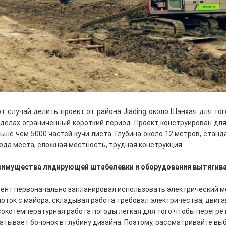
т случай делить проект от района Jiading около Шанхая для то
делах ограниченный короткий период. Проект конструирован для
ьше чем 5000 частей кучи листа. Глубина около 12 метров, станд
ода места, сложная местность, трудная конструкция.
еимущества лидирующей штабелевки и оборудования вытягив
ент первоначально запланировал использовать электрический мол
оток с майора, складывая работа требовал электричества, двига
окотемпературная работа погоды легкая для того чтобы перегре
атывает бочонок в глубину дизайна. Поэтому, рассматривайте в