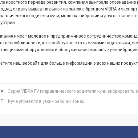
ле короткого периода развития, компания выиграла опознавание 
одящ страну вышед на рынок на рынок с брендом VIBRA и экспорт
равлического водителя кучи, молотка вибрации и другого качест
устрии.
пания имеет молодое и предприимчивое сотрудничество команды
ственной личности, который нужно стать самыми надежными, 
тавщиками оборудования и обслуживания машины кучи вибрации и
етите наш вебсайт для больше информации о всех наших продуктах 
V:
Серия VIBRA FV гидравлического водителя кучи вибрировать
T:
Куча управляя в узких рабочих зонах