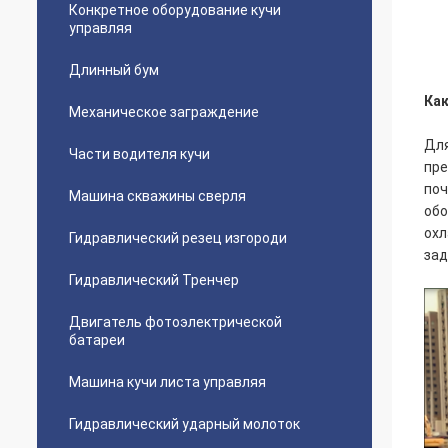
Конкретное оборудование кучи
управляя
Длинный бум
Как
Механическое заграждение
Для
Части водителя кучи
пре
поч
Машина скважины сверля
об
охл
Гидравлический резец изгороди
зад
Гидравлический Тренчер
Двигатель фотоэлектрической
батареи
Машина кучи листа управляя
Гидравлический ударный молоток