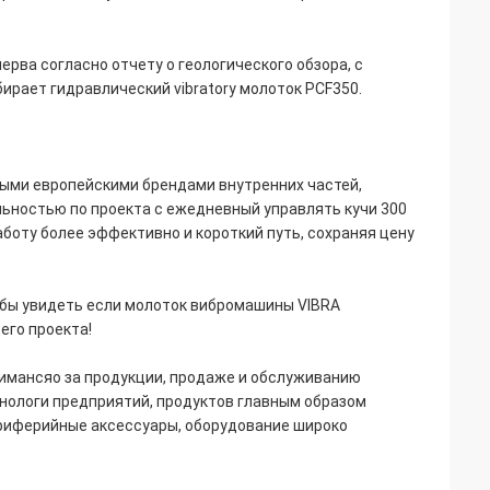
ерва согласно отчету о геологического обзора, с
рает гидравлический vibratory молоток PCF350.
нными европейскими брендами внутренних частей,
ьностью по проекта с ежедневный управлять кучи 300
аботу более эффективно и короткий путь, сохраняя цену
обы увидеть если молоток вибромашины VIBRA
его проекта!
инимансяо за продукции, продаже и обслуживанию
хнологи предприятий, продуктов главным образом
периферийные аксессуары, оборудование широко