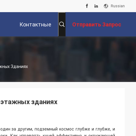
Russian
Контактные
Отправить Запрос
Данные
жных Зданиях
гоэтажных зданиях
дин за другим, подземный космос глубже и глубже, и
соки. Как управлять кучей эффективно и окружающей