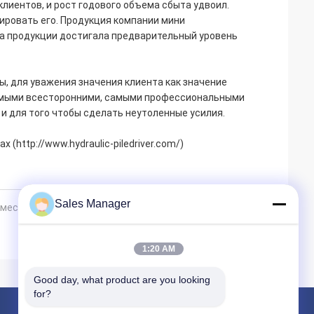
клиентов, и рост годового объема сбыта удвоил.
ировать его. Продукция компании мини
ва продукции достигала предварительный уровень
, для уважения значения клиента как значение
самыми всесторонними, самыми профессиональными
 для того чтобы сделать неутоленные усилия.
(http://www.hydraulic-piledriver.com/)
Sales Manager
 вместо традиционных коперов
1:20 AM
Good day, what product are you looking 
for?