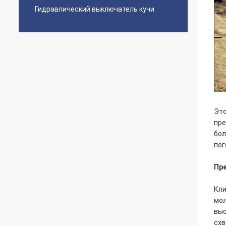
Гидравлический выключатель кучи
Это
пре
бол
пог
Пр
Кли
мол
выс
схв