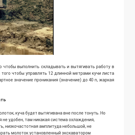
го чтобы выполнить складывать и вытягивать работу в
 того чтобы управлять 12 длинной метрами кучи листа
артное значение проникания (значение) до 40 n, жаркая
ать
оток; куча будет вытягивана вне после тонуть. Но
я не удобен, там никакая система охлаждения,
ть, низкочастотная амплитуда небольшой, не
ыбрать молоток установленный экскаватором