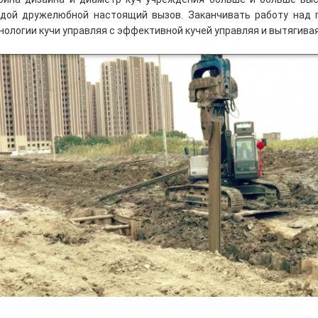
дой дружелюбной настоящий вызов. Заканчивать работу над 
нологии кучи управляя с эффективной кучей управляя и вытягивая