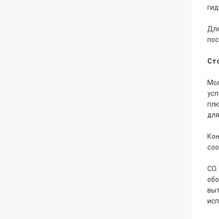
гид
Для
пос
Ст
Мол
усп
плю
для
Кон
соо
CO.
обо
выт
исп