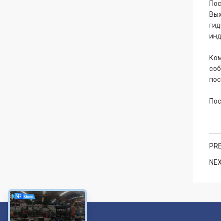
Пос
Вых
гид
инд
Ком
соб
пос
Пос
PRE
NEX