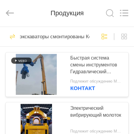
Yekun
Construction
Machinery
Co.,
Продукция
Ltd..
All
Rights
Reserved.
ДОМ
113
экскаваторы смонтированы Копёр
гидравлические
ПРОДУКТЫ
Копёр
Быстрая система
смены инструментов
ШОУ
Гидравлический
VR
драйвер с высоким
Подлежит обсуждению MOQ:1 set
уровнем энергии и
КОНТАКТ
ограниченным
86
О
пространством.
экскаваторы
НАС
Электрический
вибрирующий молоток
смонтированы
ПУТЕШЕСТВИЕ
Копёр
Подлежит обсуждению MOQ:1 комплект