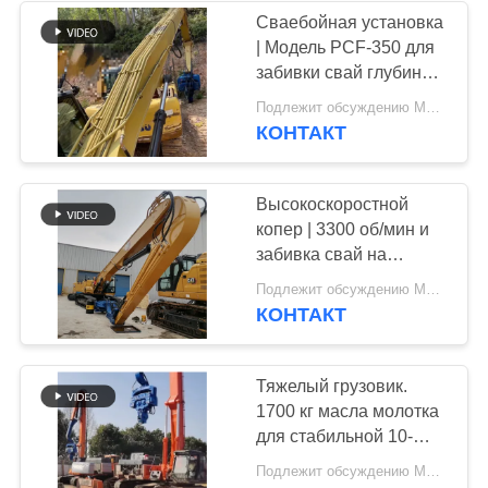
Сваебойная установка
| Модель PCF-350 для
38
забивки свай глубиной
Мини водитель
15 метров и полный
Подлежит обсуждению MOQ:1
комплект внутренних
КОНТАКТ
кучи экскаватора
деталей
Высокоскоростной
копер | 3300 об/мин и
забивка свай на
глубину 18 м для
30
Подлежит обсуждению MOQ:1
проектов
КОНТАКТ
Конкретное
строительства
автомагистралей и
оборудование кучи
мостов
Тяжелый грузовик.
1700 кг масла молотка
управляя
для стабильной 10-
метровой глубины.
Подлежит обсуждению MOQ:1 набор