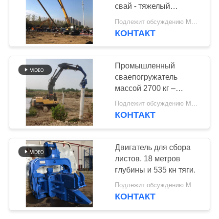
свай - тяжелый
КАРТА
вибромолот и
Подлежит обсуждению MOQ:1 набор
надежность импортных
САЙТА
КОНТАКТ
25
основных компонентов
Четыре
PRIVACY
Промышленный
эксцентричных
сваепогружатель
POLICY
массой 2700 кг –
водителя
забивка шпунтовых
Подлежит обсуждению MOQ:1 набор
свай длиной 18 м и
КОНТАКТ
эффективная
вибрация
15
Двигатель для сбора
360-градусный
листов. 18 метров
глубины и 535 кн тяги.
драйвер
Подлежит обсуждению MOQ:1 набор
КОНТАКТ