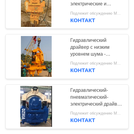
электрические и
КАРТА
стальные специальные
Подлежит обсуждению MOQ:1
конструкции
САЙТА
КОНТАКТ
25
Четыре
PRIVACY
Гидравлический
эксцентричных
драйвер с низким
POLICY
уровнем шума -
водителя
диаметр 1200 мм и
Подлежит обсуждению MOQ:1
эффективная
КОНТАКТ
вибрация 1050
оборотов в минуту
15
Гидравлический-
360-градусный
пневматический-
электрический драйвер
драйвер
для сборки грунта -
Подлежит обсуждению MOQ:1
устойчивый к ударам и
КОНТАКТ
диаметр грунта 2000
мм