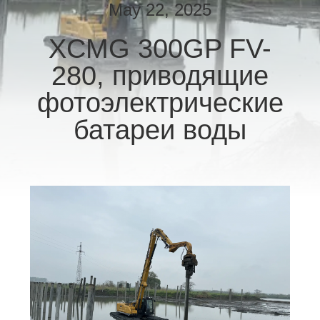
ФАБРИКИ
May 22, 2025
XCMG 300GP FV-
ПРОВЕРКА
280, приводящие
КАЧЕСТВА
фотоэлектрические
СВЯЖИТЕСЬ
батареи воды
МЫ
НОВОСТИ
СЛУЧАИ
СПРОСИТЕ
ЦИТАТУ