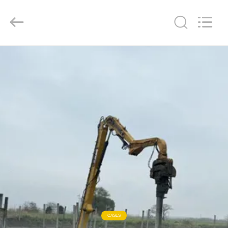
Yekun
Construction
Machinery
Co.,
Ltd..
All
Rights
Reserved.
ДОМ
ПРОДУКТЫ
ШОУ
VR
О
НАС
ПУТЕШЕСТВИЕ
CASES