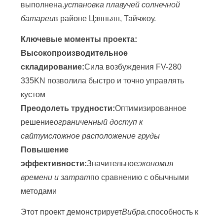
выполнена.
установка плавучей солнечной
батареи
в районе Цзяньян, Тайчжоу.
Ключевые моменты проекта:
Высокопроизводительное
складирование:
Сила возбуждения FV-280
335KN позволила быстро и точно управлять
кустом
Преодолеть трудности:
Оптимизированное
решение
ограниченный доступ к
сайту
и
сложное расположение груды
Повышение
эффективности:
Значительное
экономия
времени и затрат
по сравнению с обычными
методами
Этот проект демонстрирует
Вибра.
способность к