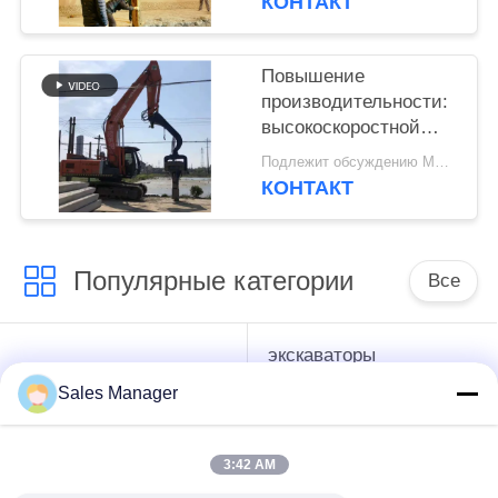
КОНТАКТ
Повышение
производительности:
высокоскоростной
сваебой с мощной
Подлежит обсуждению MOQ:1 набор
вибрацией для
КОНТАКТ
шпунтовых свай
длиной 6–8 м
Популярные категории
Все
экскаваторы
гидравлические
смонтированы
Копёр
Sales Manager
Копёр
3:42 AM
Электрический
Бортовой водитель