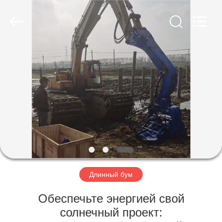
Yekun
Construction
Machinery
Co.,
Ltd..
All
Rights
Reserved.
ДОМ
ПРОДУКТЫ
ШОУ
VR
О
НАС
Длинный бум
Обеспечьте энергией свой
ПУТЕШЕСТВИЕ
солнечный проект: