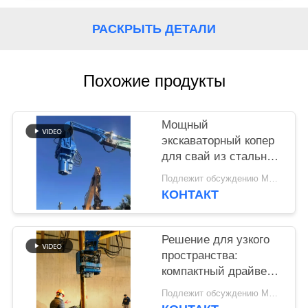
SITEMAP
РАСКРЫТЬ ДЕТАЛИ
PRIVACY
Похожие продукты
POLICY
Мощный
экскаваторный копер
для свай из стальных
труб и шпунтовых
Подлежит обсуждению MOQ:1 набор
свай
КОНТАКТ
Решение для узкого
пространства:
компактный драйвер с
боковой крепкой для
Подлежит обсуждению MOQ:1 набор
узких мест