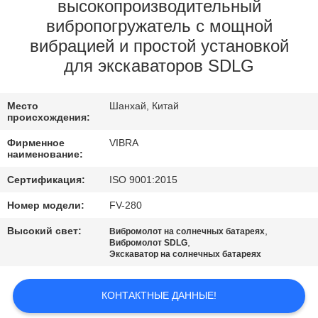
ФАБРИКИ
высокопроизводительный
вибропогружатель с мощной
вибрацией и простой установкой
ПРОВЕРКА
для экскаваторов SDLG
КАЧЕСТВА
Место
Шанхай, Китай
СВЯЖИТЕСЬ
происхождения:
МЫ
Фирменное
VIBRA
наименование:
Сертификация:
ISO 9001:2015
НОВОСТИ
Номер модели:
FV-280
СЛУЧАИ
Высокий свет:
,
Вибромолот на солнечных батареях
,
Вибромолот SDLG
Экскаватор на солнечных батареях
СПРОСИТЕ
ЦИТАТУ
КОНТАКТНЫЕ ДАННЫЕ!