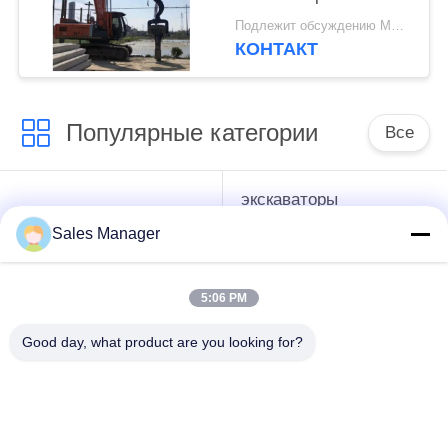
сваебой с мощной
Подлежит обсуждению MOQ:1 набор
вибрацией для
КОНТАКТ
шпунтовых свай
длиной 6–8 м
Популярные категории
Все
экскаваторы
гидравлические
смонтированы
Копёр
Sales Manager
Копёр
5:06 PM
Электрический
Бортовой водитель
вибрационный
кучи сжатия
Good day, what product are you looking for?
молоток
Четыре
360-градусный
эксцентричных
драйвер