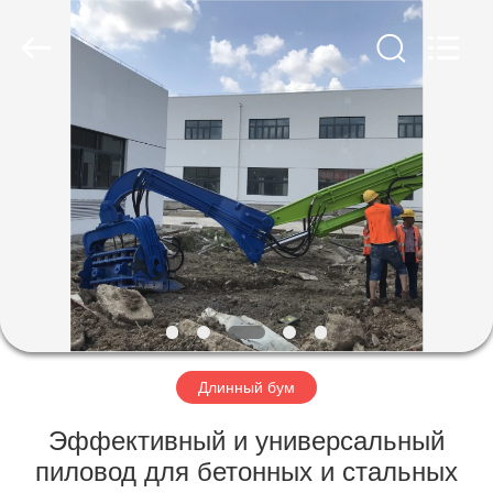
Yekun
Construction
Machinery
Co.,
Ltd..
All
Rights
Reserved.
ДОМ
ПРОДУКТЫ
ШОУ
VR
О
НАС
Длинный бум
Эффективный и универсальный
ПУТЕШЕСТВИЕ
пиловод для бетонных и стальных