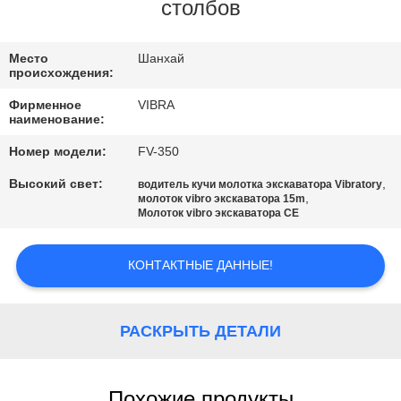
ФАБРИКИ
столбов
ПРОВЕРКА
Место
Шанхай
происхождения:
КАЧЕСТВА
Фирменное
VIBRA
наименование:
СВЯЖИТЕСЬ
Номер модели:
FV-350
МЫ
Высокий свет:
,
водитель кучи молотка экскаватора Vibratory
,
молоток vibro экскаватора 15m
Молоток vibro экскаватора CE
НОВОСТИ
КОНТАКТНЫЕ ДАННЫЕ!
СЛУЧАИ
РАСКРЫТЬ ДЕТАЛИ
СПРОСИТЕ
ЦИТАТУ
Похожие продукты