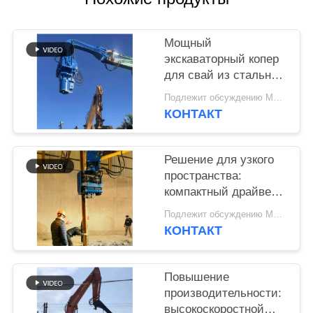
SITEMAP
Мощный
экскаваторный копер
PRIVACY
для свай из стальных
POLICY
труб и шпунтовых
Подлежит обсуждению MOQ:1 набор
свай
КОНТАКТ
Решение для узкого
пространства:
компактный драйвер с
боковой крепкой для
Подлежит обсуждению MOQ:1 набор
узких мест
КОНТАКТ
Повышение
производительности:
высокоскоростной