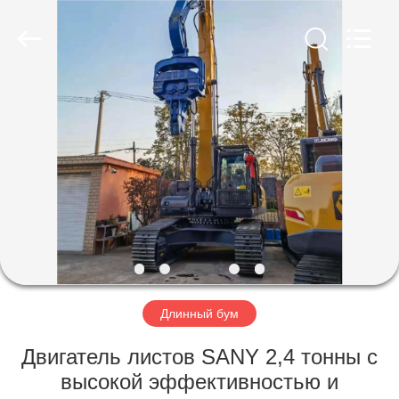
Yekun
Construction
Machinery
Co.,
Ltd..
All
Rights
Reserved.
ДОМ
ПРОДУКТЫ
ШОУ
VR
О
НАС
Длинный бум
Двигатель листов SANY 2,4 тонны с
ПУТЕШЕСТВИЕ
высокой эффективностью и