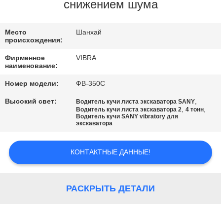
ФАБРИКИ
снижением шума
ПРОВЕРКА
Место
Шанхай
происхождения:
КАЧЕСТВА
Фирменное
VIBRA
наименование:
СВЯЖИТЕСЬ
Номер модели:
ФВ-350С
МЫ
Высокий свет:
,
Водитель кучи листа экскаватора SANY
,
,
Водитель кучи листа экскаватора 2
4 тонн
Водитель кучи SANY vibratory для
экскаватора
НОВОСТИ
КОНТАКТНЫЕ ДАННЫЕ!
СЛУЧАИ
РАСКРЫТЬ ДЕТАЛИ
СПРОСИТЕ
ЦИТАТУ