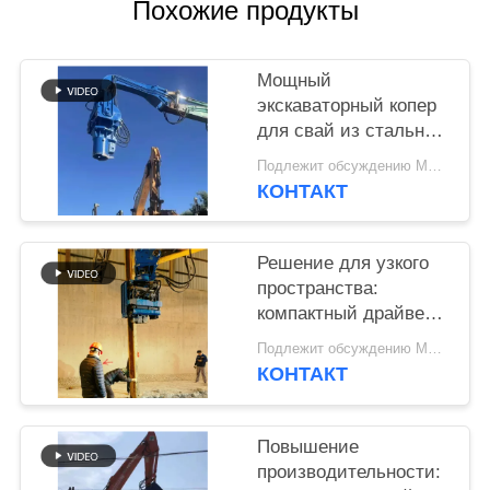
Похожие продукты
SITEMAP
Мощный
PRIVACY
экскаваторный копер
для свай из стальных
POLICY
труб и шпунтовых
Подлежит обсуждению MOQ:1 набор
свай
КОНТАКТ
Решение для узкого
пространства:
компактный драйвер с
боковой крепкой для
Подлежит обсуждению MOQ:1 набор
узких мест
КОНТАКТ
Повышение
производительности: