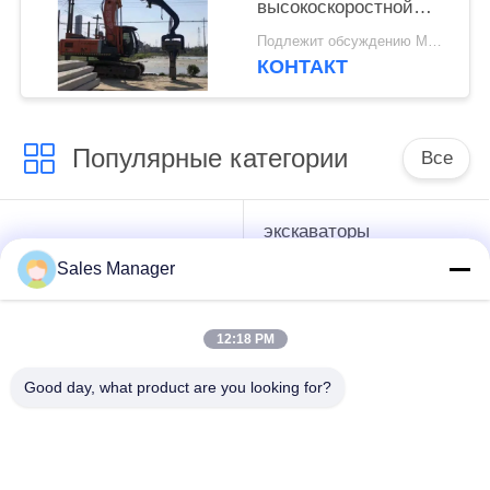
высокоскоростной
сваебой с мощной
Подлежит обсуждению MOQ:1 набор
вибрацией для
КОНТАКТ
шпунтовых свай
длиной 6–8 м
Популярные категории
Все
экскаваторы
гидравлические
смонтированы
Копёр
Sales Manager
Копёр
12:18 PM
Электрический
Бортовой водитель
вибрационный
кучи сжатия
Good day, what product are you looking for?
молоток
Четыре
360-градусный
эксцентричных