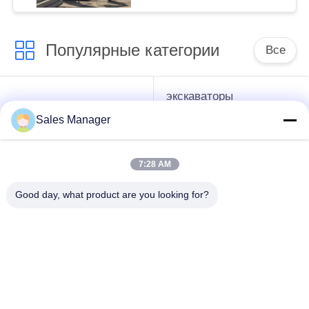
шпунтовых свай
длиной 6–8 м
Популярные категории
Все
экскаваторы
гидравлические
смонтированы
Копёр
Sales Manager
Копёр
7:28 AM
Электрический
Бортовой водитель
вибрационный
кучи сжатия
Good day, what product are you looking for?
молоток
Четыре
360-градусный
эксцентричных
драйвер
водителя