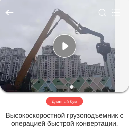
Yekun
Construction
Machinery
Co.,
Ltd..
All
Rights
Reserved.
ДОМ
ПРОДУКТЫ
ШОУ
VR
О
НАС
Длинный бум
Высокоскоростной грузоподъемник с
ПУТЕШЕСТВИЕ
операцией быстрой конвертации.