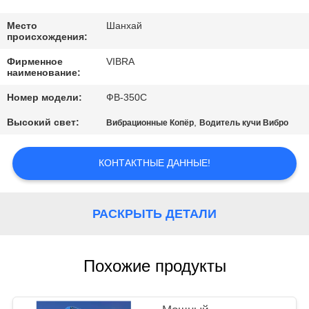
ФАБРИКИ
Место
Шанхай
происхождения:
ПРОВЕРКА
Фирменное
VIBRA
КАЧЕСТВА
наименование:
Номер модели:
ФВ-350С
СВЯЖИТЕСЬ
Высокий свет:
,
Вибрационные Копёр
Водитель кучи Вибро
МЫ
КОНТАКТНЫЕ ДАННЫЕ!
НОВОСТИ
РАСКРЫТЬ ДЕТАЛИ
СЛУЧАИ
Похожие продукты
СПРОСИТЕ
ЦИТАТУ