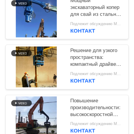
Мощный
экскаваторный копер
SITEMAP
для свай из стальных
труб и шпунтовых
Подлежит обсуждению MOQ:1 набор
PRIVACY
свай
КОНТАКТ
POLICY
Решение для узкого
пространства:
компактный драйвер с
боковой крепкой для
Подлежит обсуждению MOQ:1 набор
узких мест
КОНТАКТ
Повышение
производительности:
высокоскоростной
сваебой с мощной
Подлежит обсуждению MOQ:1 набор
вибрацией для
КОНТАКТ