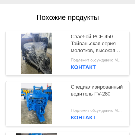
SITEMAP
Похожие продукты
PRIVACY
Сваебой PCF-450 –
POLICY
Тайваньская серия
молотков, высокая
взаимозаменяемость
Подлежит обсуждению MOQ:1 комплект
деталей и усилие 535
КОНТАКТ
кН
Специализированный
водитель FV-280
Подлежит обсуждению MOQ:1 SET
КОНТАКТ