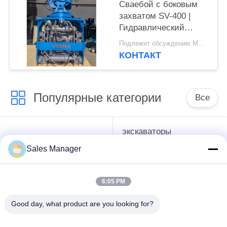
Сваебой с боковым
захватом SV-400 |
Гидравлический
молот 656KN для
Подлежит обсуждению MOQ:1 комплект
ограниченного
КОНТАКТ
пространства
Популярные категории
Все
экскаваторы
гидравлические
смонтированы
Копёр
Sales Manager
Копёр
6:05 PM
Электрический
Бортовой водитель
вибрационный
кучи сжатия
Good day, what product are you looking for?
молоток