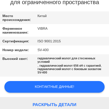
ФАБРИКИ
для ограниченного пространства
ПРОВЕРКА
Место
Китай
происхождения:
КАЧЕСТВА
Фирменное
VIBRA
наименование:
СВЯЖИТЕСЬ
Сертификация:
ISO 9001:2015
МЫ
Номер модели:
SV-400
Высокий свет:
гидравлический молот для стесненных
НОВОСТИ
условий
,
,
гидравлический молот 656 кН с гарантией
гидравлический молот с боковым захватом
SV-400
СЛУЧАИ
КОНТАКТНЫЕ ДАННЫЕ!
СПРОСИТЕ
ЦИТАТУ
РАСКРЫТЬ ДЕТАЛИ