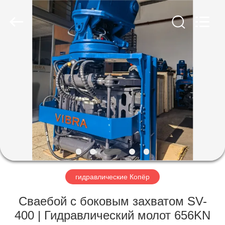
Yekun
Construction
Machinery
Co.,
Ltd..
All
Rights
Reserved.
ДОМ
ПРОДУКТЫ
ШОУ
VR
О
НАС
гидравлические Копёр
Сваебой с боковым захватом SV-
ПУТЕШЕСТВИЕ
400 | Гидравлический молот 656KN