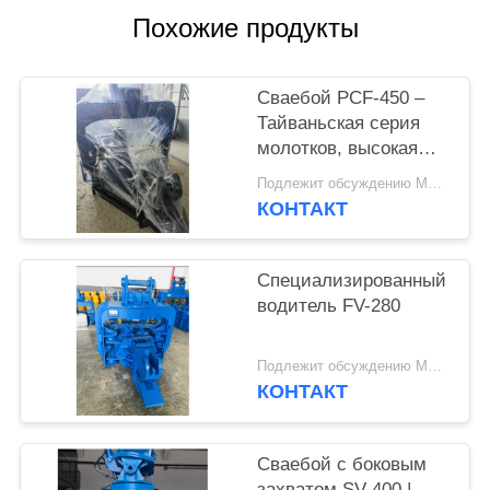
Похожие продукты
SITEMAP
Сваебой PCF-450 –
PRIVACY
Тайваньская серия
POLICY
молотков, высокая
взаимозаменяемость
Подлежит обсуждению MOQ:1 комплект
деталей и усилие 535
КОНТАКТ
кН
Специализированный
водитель FV-280
Подлежит обсуждению MOQ:1 SET
КОНТАКТ
Сваебой с боковым
захватом SV-400 |