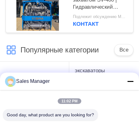
Гидравлический
молот 656KN для
Подлежит обсуждению MOQ:1 комплект
ограниченного
КОНТАКТ
пространства
Популярные категории
Все
экскаваторы
гидравлические
смонтированы
Копёр
Sales Manager
Копёр
11:02 PM
Электрический
Бортовой водитель
вибрационный
кучи сжатия
Good day, what product are you looking for?
молоток
Четыре