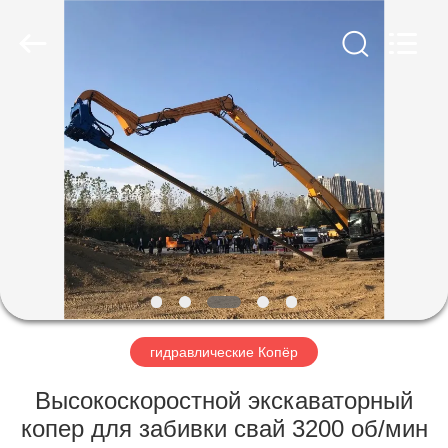
Yekun
Construction
Machinery
Co.,
Ltd..
All
Rights
Reserved.
ДОМ
ПРОДУКТЫ
ШОУ
VR
О
НАС
гидравлические Копёр
Высокоскоростной экскаваторный
ПУТЕШЕСТВИЕ
копер для забивки свай 3200 об/мин