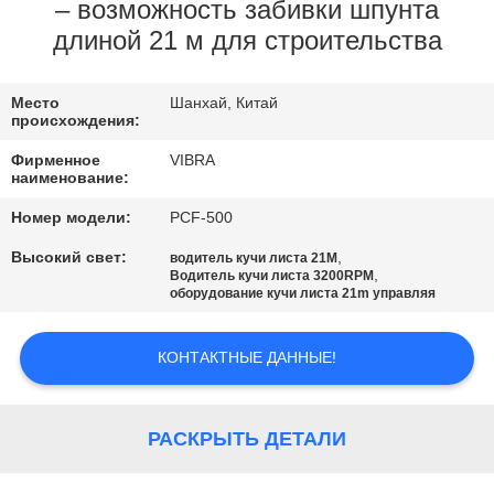
ФАБРИКИ
– возможность забивки шпунта
длиной 21 м для строительства
ПРОВЕРКА
Место
Шанхай, Китай
КАЧЕСТВА
происхождения:
Фирменное
VIBRA
СВЯЖИТЕСЬ
наименование:
МЫ
Номер модели:
PCF-500
Высокий свет:
,
водитель кучи листа 21M
,
Водитель кучи листа 3200RPM
НОВОСТИ
оборудование кучи листа 21m управляя
СЛУЧАИ
КОНТАКТНЫЕ ДАННЫЕ!
СПРОСИТЕ
РАСКРЫТЬ ДЕТАЛИ
ЦИТАТУ