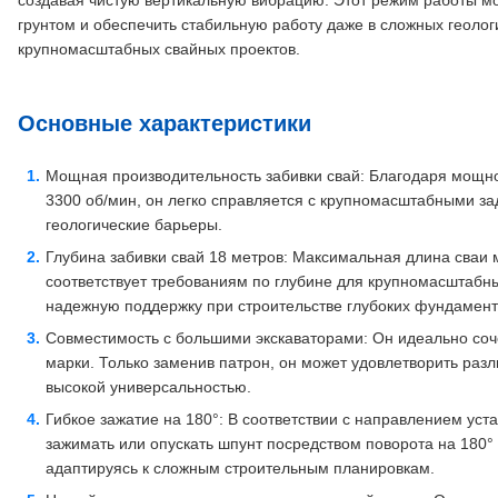
создавая чистую вертикальную вибрацию. Этот режим работы м
грунтом и обеспечить стабильную работу даже в сложных геолог
крупномасштабных свайных проектов.
Основные характеристики
Мощная производительность забивки свай: Благодаря мощно
3300 об/мин, он легко справляется с крупномасштабными з
геологические барьеры.
Глубина забивки свай 18 метров: Максимальная длина сваи м
соответствует требованиям по глубине для крупномасштабн
надежную поддержку при строительстве глубоких фундамент
Совместимость с большими экскаваторами: Он идеально соч
марки. Только заменив патрон, он может удовлетворить раз
высокой универсальностью.
Гибкое зажатие на 180°: В соответствии с направлением ус
зажимать или опускать шпунт посредством поворота на 180°
адаптируясь к сложным строительным планировкам.