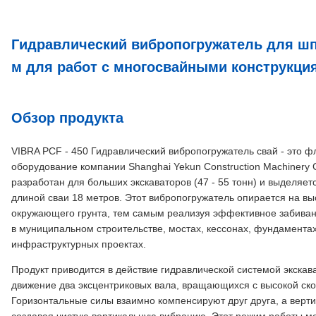
Гидравлический вибропогружатель для шпу
м для работ с многосвайными конструкци
Обзор продукта
VIBRA PCF - 450 Гидравлический вибропогружатель свай - это 
оборудование компании Shanghai Yekun Construction Machinery C
разработан для больших экскаваторов (47 - 55 тонн) и выделяе
длиной сваи 18 метров. Этот вибропогружатель опирается на в
окружающего грунта, тем самым реализуя эффективное забиван
в муниципальном строительстве, мостах, кессонах, фундамента
инфраструктурных проектах.
Продукт приводится в действие гидравлической системой экскава
движение два эксцентриковых вала, вращающихся с высокой ск
Горизонтальные силы взаимно компенсируют друг друга, а верти