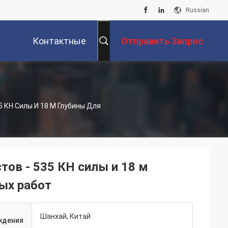
Russian
Контактные
Отправить Запрос
ы
Данные
 КН Силы И 18 М Глубины Для
тов - 535 КН силы и 18 м
ых работ
Шанхай, Китай
ждения