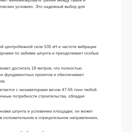
ожет минимизировать трение между сваей и
ических условиях. Это надежный выбор для
й центробежной силе 535 кН и частоте вибрации
адачами по забивке шпунта и преодолевает особые
ожет достигать 18 метров, что полностью
ых фундаментных проектов и обеспечивает
ов.
етается с экскаваторами весом 47-55 тонн любой
личные потребности строительства, обладая
тановки шпунта и условиями площадки, он может
 в положительном и отрицательном направлениях,