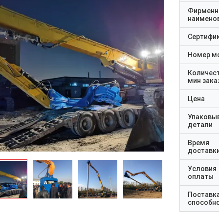
Фирменн
наимено
Сертифи
Номер м
Количес
мин зака
Цена
Упаковы
детали
Время
доставк
Условия
оплаты
Поставк
способн