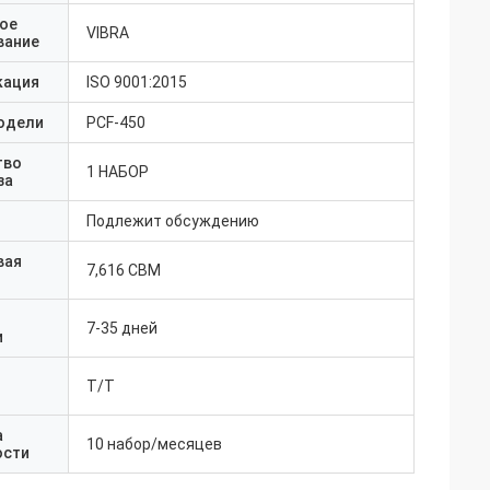
ое
VIBRA
вание
кация
ISO 9001:2015
одели
PCF-450
тво
1 НАБОР
за
Подлежит обсуждению
вая
7,616 CBM
7-35 дней
и
Т/Т
а
10 набор/месяцев
ости