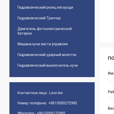
Гидравлический резец изгороди
Гидравлический Тренчер
Двигатель фотоэлектрической
батареи
Машина кучи листа управляя
Гидравлический ударный молоток
ПО
Гидравлический выключатель кучи
Им
Раб
Контактное лицо :
Leon lee
Номер телефона :
+8615000272985
Ве
Whatsapp :
+8615000272985