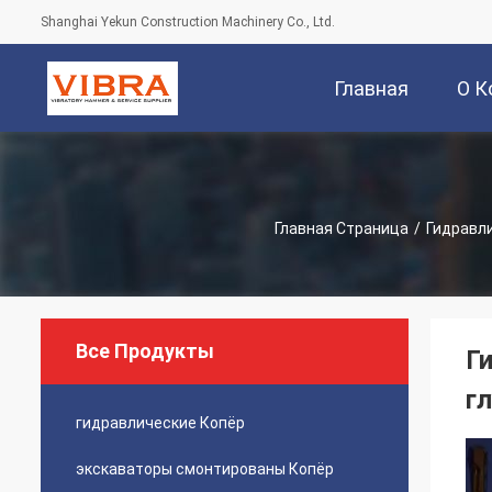
Shanghai Yekun Construction Machinery Co., Ltd.
Главная
О К
Страница
Главная Страница
/
Гидравл
Все Продукты
Г
г
гидравлические Копёр
экскаваторы смонтированы Копёр