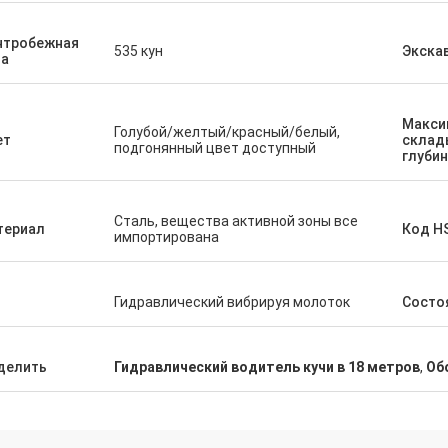
нтробежная
535 кун
Экска
ла
Макси
Голубой/желтый/красный/белый,
ет
склад
подгонянный цвет доступный
глуби
Сталь, вещества активной зоны все
териал
Код H
импортирована
п
Гидравлический вибрируя молоток
Состо
делить
Гидравлический водитель кучи в 18 метров
,
Об