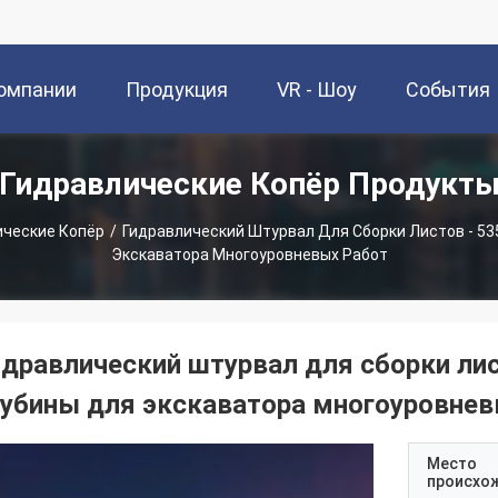
омпании
Продукция
VR - Шоу
События
Гидравлические Копёр Продукт
ические Копёр
/
Гидравлический Штурвал Для Сборки Листов - 535
Экскаватора Многоуровневых Работ
идравлический штурвал для сборки лис
лубины для экскаватора многоуровнев
Место
происхо