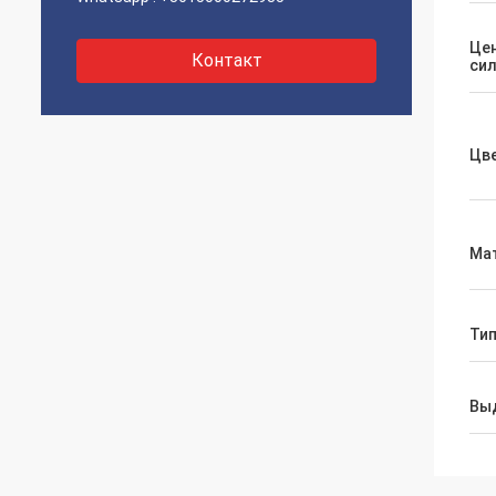
Це
Контакт
си
Цв
Ма
Ти
Вы