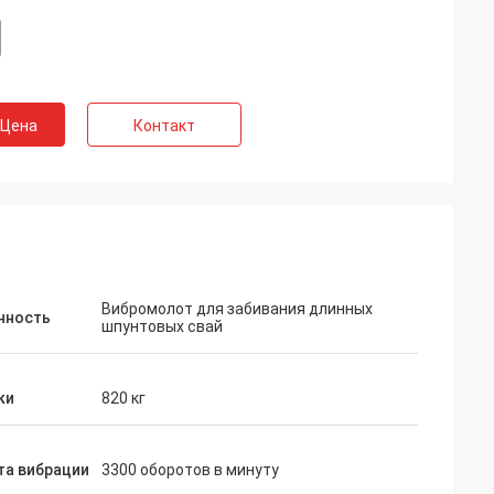
 Цена
Контакт
Вибромолот для забивания длинных
нность
шпунтовых свай
ки
820 кг
та вибрации
3300 оборотов в минуту