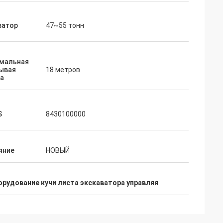
ватор
47~55 тонн
мальная
ывая
18 метров
на
S
8430100000
яние
НОВЫЙ
орудование кучи листа экскаватора управляя