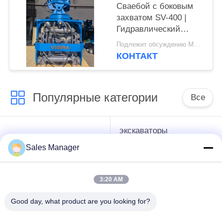
Сваебой с боковым
захватом SV-400 |
Гидравлический
молот 656KN для
Подлежит обсуждению MOQ:1 комплект
ограниченного
КОНТАКТ
пространства
Популярные категории
Все
экскаваторы
гидравлические
смонтированы
Копёр
Sales Manager
Копёр
3:20 AM
Электрический
Бортовой водитель
вибрационный
кучи сжатия
Good day, what product are you looking for?
молоток