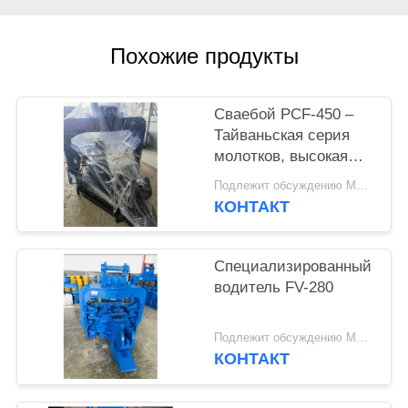
SITEMAP
Похожие продукты
PRIVACY
POLICY
Сваебой PCF-450 –
Тайваньская серия
молотков, высокая
взаимозаменяемость
Подлежит обсуждению MOQ:1 комплект
деталей и усилие 535
КОНТАКТ
кН
Специализированный
водитель FV-280
Подлежит обсуждению MOQ:1 SET
КОНТАКТ