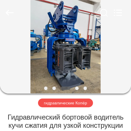
Yekun
Construction
Machinery
Co.,
Ltd..
All
Rights
Reserved.
ДОМ
ПРОДУКТЫ
ШОУ
VR
О
НАС
гидравлические Копёр
Гидравлический бортовой водитель
ПУТЕШЕСТВИЕ
кучи сжатия для узкой конструкции