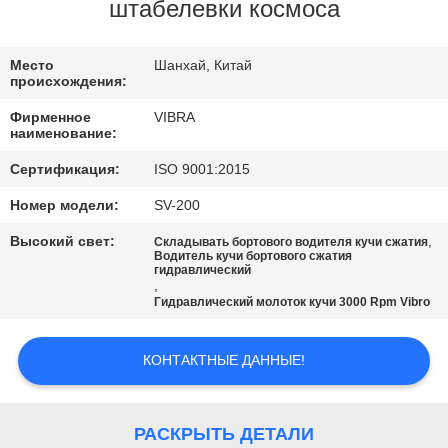
ФАБРИКИ
штабелевки космоса
ПРОВЕРКА
Место
Шанхай, Китай
происхождения:
КАЧЕСТВА
Фирменное
VIBRA
наименование:
СВЯЖИТЕСЬ
Сертификация:
ISO 9001:2015
МЫ
Номер модели:
SV-200
Высокий свет:
,
Складывать бортового водителя кучи сжатия
НОВОСТИ
Водитель кучи бортового сжатия
гидравлический
,
Гидравлический молоток кучи 3000 Rpm Vibro
СЛУЧАИ
КОНТАКТНЫЕ ДАННЫЕ!
СПРОСИТЕ
ЦИТАТУ
РАСКРЫТЬ ДЕТАЛИ