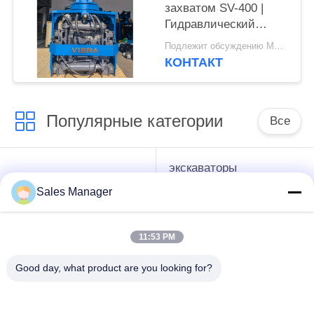
захватом SV-400 |
Гидравлический
молот 656KN для
Подлежит обсуждению MOQ:1 комплект
ограниченного
КОНТАКТ
пространства
Популярные категории
Все
экскаваторы
гидравлические
смонтированы
Копёр
Sales Manager
Копёр
11:53 PM
Электрический
Бортовой водитель
вибрационный
кучи сжатия
Good day, what product are you looking for?
молоток