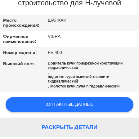
ФАБРИКИ
строительство для H-лучевой
ПРОВЕРКА
Место
ШАНХАЙ
происхождения:
КАЧЕСТВА
Фирменное
VIBRA
наименование:
СВЯЖИТЕСЬ
Номер модели:
FV-400
МЫ
Высокий свет:
Водитель кучи прибрежной конструкции
гидравлический
,
водитель кучи высокой точности
НОВОСТИ
гидравлический
,
Молоток кучи луча h гидравлический
СЛУЧАИ
КОНТАКТНЫЕ ДАННЫЕ!
СПРОСИТЕ
РАСКРЫТЬ ДЕТАЛИ
ЦИТАТУ