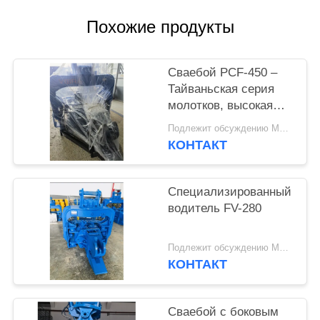
SITEMAP
Похожие продукты
PRIVACY
Сваебой PCF-450 –
Тайваньская серия
POLICY
молотков, высокая
взаимозаменяемость
Подлежит обсуждению MOQ:1 комплект
деталей и усилие 535
КОНТАКТ
кН
Специализированный
водитель FV-280
Подлежит обсуждению MOQ:1 SET
КОНТАКТ
Сваебой с боковым