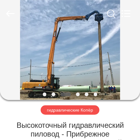
Yekun
Construction
Machinery
Co.,
Ltd..
All
Rights
Reserved.
ДОМ
ПРОДУКТЫ
ШОУ
VR
О
НАС
гидравлические Копёр
Высокоточный гидравлический
ПУТЕШЕСТВИЕ
пиловод - Прибрежное