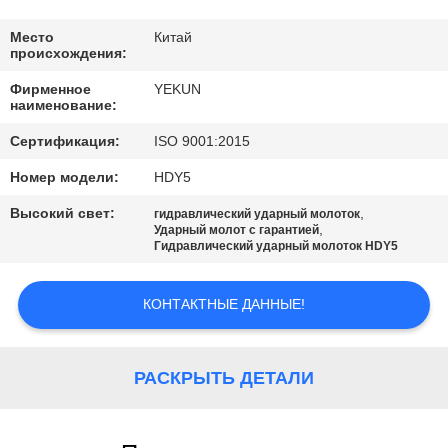
ФАБРИКИ
Место
Китай
происхождения:
ПРОВЕРКА
Фирменное
YEKUN
КАЧЕСТВА
наименование:
Сертификация:
ISO 9001:2015
СВЯЖИТЕСЬ
Номер модели:
HDY5
МЫ
Высокий свет:
,
гидравлический ударный молоток
,
Ударный молот с гарантией
Гидравлический ударный молоток HDY5
НОВОСТИ
КОНТАКТНЫЕ ДАННЫЕ!
СЛУЧАИ
РАСКРЫТЬ ДЕТАЛИ
СПРОСИТЕ
ЦИТАТУ