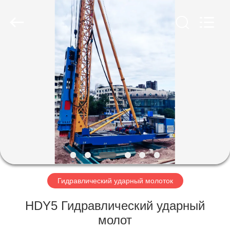
Yekun
Construction
Machinery
Co.,
Ltd..
All
Rights
Reserved.
ДОМ
ПРОДУКТЫ
ШОУ
VR
О
НАС
Гидравлический ударный молоток
HDY5 Гидравлический ударный
ПУТЕШЕСТВИЕ
молот