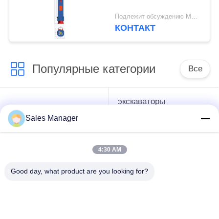
Подлежит обсуждению MOQ:1 комплект
КОНТАКТ
Популярные категории
Все
экскаваторы
гидравлические
смонтированы
Копёр
Sales Manager
Копёр
4:30 AM
Электрический
Бортовой водитель
вибрационный
кучи сжатия
Good day, what product are you looking for?
молоток
Четыре
360-градусный
эксцентричных