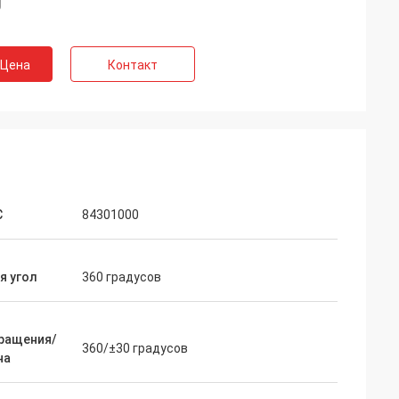
 Цена
Контакт
С
84301000
я угол
360 градусов
вращения/
360/±30 градусов
на