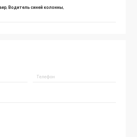
вер
,
Водитель синей колонны
,