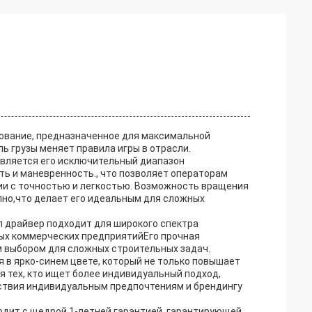
дование, предназначенное для максимальной
ь грузы меняет правила игры в отрасли.
является его исключительный диапазон
ь и маневренность., что позволяет операторам
ии с точностью и легкостью. Возможность вращения
упно,что делает его идеальным для сложных
л драйвер подходит для широкого спектра
ных коммерческих предприятийЕго прочная
 выбором для сложных строительных задач.
я в ярко-синем цвете, который не только повышает
я тех, кто ищет более индивидуальный подход,
ствия индивидуальным предпочтениям и брендингу
одит с щедрой 1-летней гарантией, гарантирующей,