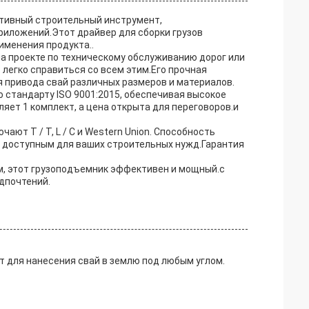
фективный строительный инструмент,
риложений.Этот драйвер для сборки грузов
именения продукта..
на проекте по техническому обслуживанию дорог или
т легко справиться со всем этим.Его прочная
 привода свай различных размеров и материалов.
 стандарту ISO 9001:2015, обеспечивая высокое
яет 1 комплект, а цена открыта для переговоров.и
ают T / T, L / C и Western Union. Способность
ко доступным для ваших строительных нужд.Гарантия
м, этот грузоподъемник эффективен и мощный.с
дпочтений.
т для нанесения свай в землю под любым углом.