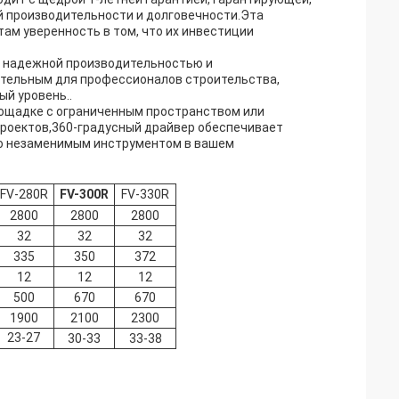
й производительности и долговечности.Эта
там уверенность в том, что их инвестиции
, надежной производительностью и
тельным для профессионалов строительства,
ый уровень..
площадке с ограниченным пространством или
проектов,360-градусный драйвер обеспечивает
го незаменимым инструментом в вашем
FV-300R
FV-280R
FV-330R
2800
2800
2800
32
32
32
335
350
372
12
12
12
500
670
670
1900
2100
2300
23-27
30-33
33-38