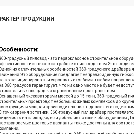
РАКТЕР ПРОДУКЦИИ
Особенности:
360-градусный пиловод - это первоклассное строительное обору
эффективности и точности в работе с пиловодством.Этот водител
Одной из отличительных особенностей 360-градусного драйвера 
движения.Это оборудование предлагает непревзойденную гибкост
легко позиционировать и управлять столбами в любом направлен
на 360 градусов гарантирует, что ни одно место не будет недост
строительных площадок с ограниченным пространством.
Оснащенный экскаваторами массой до 15 тонн, 360-градусный пи
строительных проектов,от небольших жилых комплексов до круп
конструкция и мощная производительность делают его надежным
С точки зрения эстетики, 360-градусный пил драйвер поставляетс
видимость на площадке, но и добавляет стиль к оборудованию.Дл
настраиваемые цветовые варианты также доступны для соответ
компании.
Когда дело доходит до спокойствия, 360-градусный драйвер подх