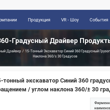
омпании
Продукция
VR - Шоу
События
360-Градусный Драйвер Продукт
сный Драйвер
/
15-Тонный Экскаватор Синий 360 Градусный Грузо
Наклона 360/± 30 Градусов
5-тонный экскаватор Синий 360 граду
ращением / углом наклона 360/± 30 гр
Фирменн
наимено