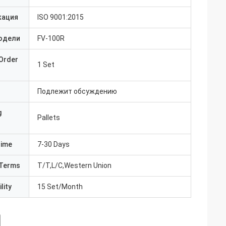
кация
ISO 9001:2015
одели
FV-100R
Order
1 Set
Подлежит обсуждению
g
Pallets
Time
7-30 Days
Terms
T/T,L/C,Western Union
lity
15 Set/Month