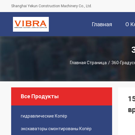
Shanghai Yekun Construction Machinery Co., Ltd.
Главная
О К
Страница
Главная Страница
/
360-Граду
Все Продукты
1
в
гидравлические Копёр
экскаваторы смонтированы Копёр