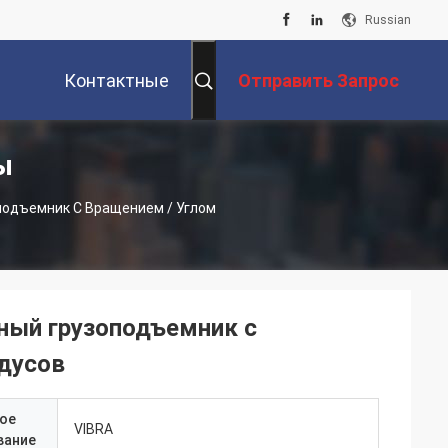
Russian
Контактные
Отправить Запрос
ы
Данные
подъемник С Вращением / Углом
сный грузоподъемник с
адусов
ое
VIBRA
вание