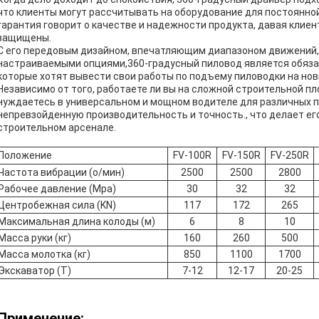
что клиенты могут рассчитывать на оборудование для постоянно
гарантия говорит о качестве и надежности продукта, давая клиен
защищены.
С его передовым дизайном, впечатляющим диапазоном движений
настраиваемыми опциями,360-градусный пиловод является обяза
которые хотят вывести свои работы по подъему пиловодки на нов
Независимо от того, работаете ли вы на сложной строительной 
нуждаетесь в универсальном и мощном водителе для различных 
непревзойденную производительность и точность., что делает е
строительном арсенале.
FV-150R
Положение
FV-100R
FV-250R
Частота вибрации (о/мин)
2500
2500
2800
Рабочее давление (Mpa)
30
32
32
Центробежная сила (KN)
117
172
265
Максимальная длина колоды (м)
6
8
10
Масса руки (кг)
160
260
500
Масса молотка (кг)
850
1100
1700
Экскаватор (T)
7-12
12-17
20-25
Применение: