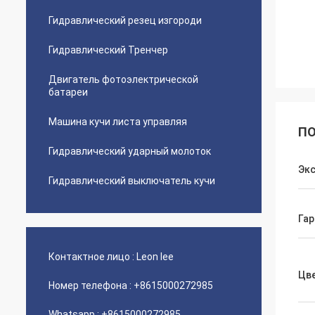
Гидравлический резец изгороди
Гидравлический Тренчер
Двигатель фотоэлектрической
батареи
Машина кучи листа управляя
ПО
Гидравлический ударный молоток
Эк
Гидравлический выключатель кучи
Гар
Контактное лицо :
Leon lee
Цв
Номер телефона :
+8615000272985
Whatsapp :
+8615000272985