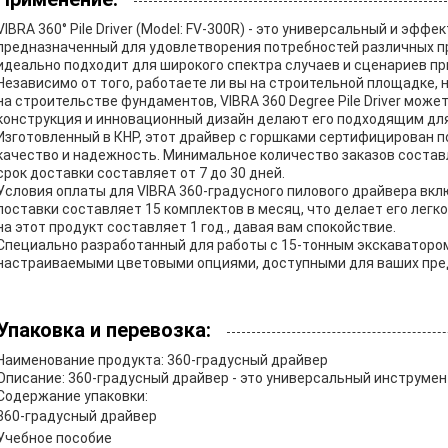
VIBRA 360° Pile Driver (Model: FV-300R) - это универсальный и эф
предназначенный для удовлетворения потребностей различных п
идеально подходит для широкого спектра случаев и сценариев пр
Независимо от того, работаете ли вы на строительной площадке, 
на строительстве фундаментов, VIBRA 360 Degree Pile Driver може
конструкция и инновационный дизайн делают его подходящим для
Изготовленный в КНР, этот драйвер с горшками сертифицирован по
качество и надежность. Минимальное количество заказов составл
срок доставки составляет от 7 до 30 дней.
Условия оплаты для VIBRA 360-градусного пилового драйвера включ
поставки составляет 15 комплектов в месяц, что делает его лег
на этот продукт составляет 1 год., давая вам спокойствие.
Специально разработанный для работы с 15-тонным экскаваторо
настраиваемыми цветовыми опциями, доступными для ваших пре
Упаковка и перевозка:
Наименование продукта: 360-градусный драйвер
Описание: 360-градусный драйвер - это универсальный инструмен
Содержание упаковки:
360-градусный драйвер
Учебное пособие