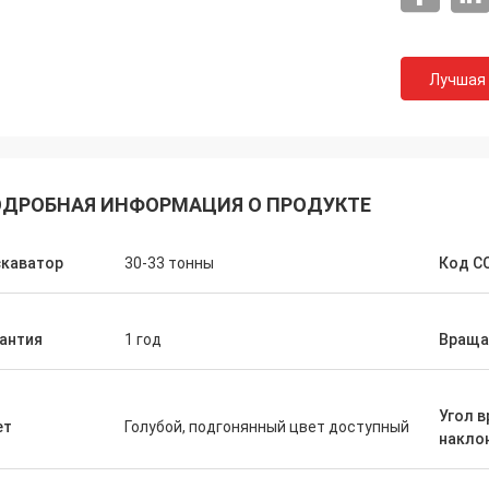
Лучшая
ДРОБНАЯ ИНФОРМАЦИЯ О ПРОДУКТЕ
скаватор
30-33 тонны
Код С
антия
1 год
Враща
Угол 
ет
Голубой, подгонянный цвет доступный
накло