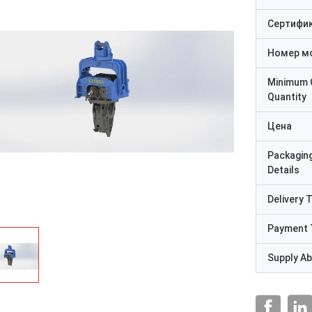
Сертифи
Номер м
Minimum 
Quantity
Цена
Packagin
Details
Delivery 
Payment 
Supply Abi