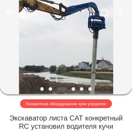
Yekun
Construction
Machinery
Co.,
Ltd..
All
Rights
Reserved.
ДОМ
ПРОДУКТЫ
ШОУ
VR
О
НАС
Конкретное оборудование кучи управляя
Экскаватор листа CAT конкретный
ПУТЕШЕСТВИЕ
RC установил водителя кучи