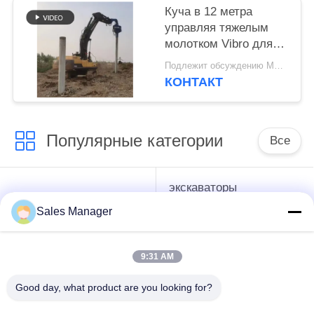
Куча в 12 метра
управляя тяжелым
молотком Vibro для
трудного проекта зон
Подлежит обсуждению MOQ:1 НАБОР
земли/почвы
КОНТАКТ
Популярные категории
Все
экскаваторы
гидравлические
смонтированы
Копёр
Sales Manager
Копёр
9:31 AM
Электрический
Бортовой водитель
вибрационный
кучи сжатия
Good day, what product are you looking for?
молоток