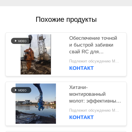
SITEMAP
Похожие продукты
PRIVACY
POLICY
Обеспечение точной
и быстрой забивки
свай RC для
шпунтовых свай
Подлежит обсуждению MOQ:1 набор
длиной 6-8 метров с
КОНТАКТ
использованием
экскаватора Wheeler
Хитачи-
монтированный
молот: эффективный
вибропривод для
Подлежит обсуждению MOQ:1 набор
цементных
КОНТАКТ
квадратных свай