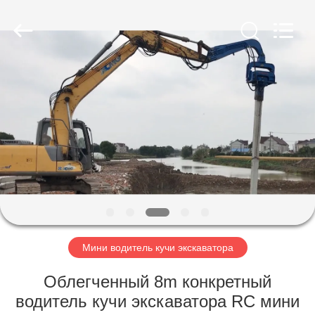
Yekun
Construction
Machinery
Co.,
Ltd..
All
Rights
Reserved.
ДОМ
ПРОДУКТЫ
ШОУ
VR
О
НАС
Мини водитель кучи экскаватора
Облегченный 8m конкретный
ПУТЕШЕСТВИЕ
водитель кучи экскаватора RC мини