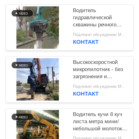
SITEMAP
Водитель
гидравлической
скважины речного
PRIVACY
канала - установка на
Подлежит обсуждению MOQ:1
POLICY
экскаваторе и
КОНТАКТ
высокоэффективная
скважина
Высокоскоростной
микропилотник - без
загрязнения и
высокая
Подлежит обсуждению MOQ:1
эффективность
КОНТАКТ
строительства
Водитель кучи 8 куч
листа метра мини/
небольшой молоток
Vibro привода
Подлежит обсуждению MOQ:1 набор