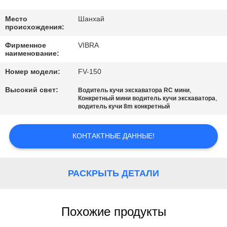
ФАБРИКИ
Место
Шанхай
происхождения:
ПРОВЕРКА
Фирменное
VIBRA
КАЧЕСТВА
наименование:
Номер модели:
FV-150
СВЯЖИТЕСЬ
Высокий свет:
,
Водитель кучи экскаватора RC мини
МЫ
,
Конкретный мини водитель кучи экскаватора
водитель кучи 8m конкретный
НОВОСТИ
КОНТАКТНЫЕ ДАННЫЕ!
СЛУЧАИ
РАСКРЫТЬ ДЕТАЛИ
СПРОСИТЕ
Похожие продукты
ЦИТАТУ