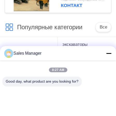
экскаватора
КОНТАКТ
Популярные категории
Все
экскаваторы
гидравлические
смонтированы
Копёр
Sales Manager
Копёр
8:27 AM
Электрический
Бортовой водитель
вибрационный
кучи сжатия
Good day, what product are you looking for?
молоток
Четыре
360-градусный
эксцентричных
драйвер
водителя