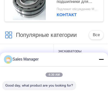
подшипники для
требовательных
Подлежит обсуждению MOQ:1 комплект
сваебойных машин
КОНТАКТ
Популярные категории
Все
экскаваторы
гидравлические
смонтированы
Копёр
Sales Manager
Копёр
4:30 AM
Электрический
Бортовой водитель
вибрационный
кучи сжатия
Good day, what product are you looking for?
молоток
Четыре
360-градусный
эксцентричных