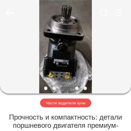
Yekun
Construction
Machinery
Co.,
Ltd..
All
Rights
Reserved.
ДОМ
ПРОДУКТЫ
ШОУ
VR
О
НАС
Части водителя кучи
Прочность и компактность: детали
ПУТЕШЕСТВИЕ
поршневого двигателя премиум-