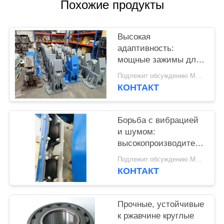
Похожие продукты
SITEMAP
Высокая
PRIVACY
адаптивность:
мощные зажимы для
POLICY
нескольких типов
Подлежит обсуждению MOQ:1 комплект
листов на
КОНТАКТ
экскаваторе
Борьба с вибрацией
и шумом:
высокопроизводительные
резиновые детали
Подлежит обсуждению MOQ:1 набор
поглотителя для
КОНТАКТ
сваебойных машин
Прочные, устойчивые
к ржавчине круглые