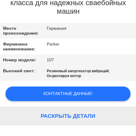
ФАБРИКИ
класса для надежных сваебойных
машин
ПРОВЕРКА
Место
Германия
КАЧЕСТВА
происхождения:
Фирменное
Parker
СВЯЖИТЕСЬ
наименование:
МЫ
Номер модели:
107
Высокий свет:
,
Резиновый амортизатор вибраций
Осциллируя мотор
НОВОСТИ
КОНТАКТНЫЕ ДАННЫЕ!
СЛУЧАИ
РАСКРЫТЬ ДЕТАЛИ
СПРОСИТЕ
ЦИТАТУ