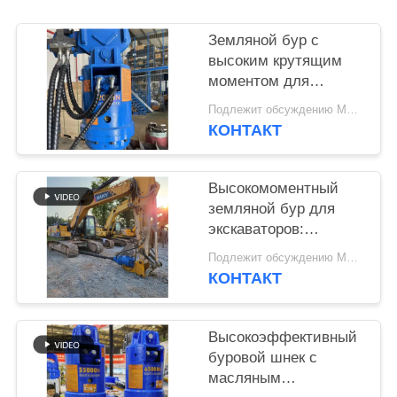
SITEMAP
Земляной бур с
высоким крутящим
моментом для
PRIVACY
экскаваторов:
POLICY
Подлежит обсуждению MOQ:1 комплект
бурение на глубину 7
КОНТАКТ
метров и
максимальная
выходная мощность
Высокомоментный
земляной бур для
экскаваторов:
максимальная
Подлежит обсуждению MOQ:1 КОМПЛЕКТ
мощность для
КОНТАКТ
глубокого бурения до
7 метров
Высокоэффективный
буровой шнек с
масляным