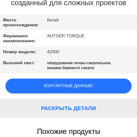
ФАБРИКИ
созданный для сложных проектов
ПРОВЕРКА
Место
Китай
происхождения:
КАЧЕСТВА
Фирменное
AUTGER TORQUE
наименование:
СВЯЖИТЕСЬ
Номер модели:
42000
МЫ
Высокий свет:
,
оборудование почвы сверлильное
машина боревелл сверля
НОВОСТИ
КОНТАКТНЫЕ ДАННЫЕ!
СЛУЧАИ
РАСКРЫТЬ ДЕТАЛИ
СПРОСИТЕ
ЦИТАТУ
Похожие продукты