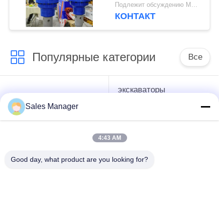
охлаждением,
Подлежит обсуждению MOQ:1 набор
предназначенный для
КОНТАКТ
экскаваторов
грузоподъемностью
24–50 тонн
Популярные категории
Все
экскаваторы
гидравлические
смонтированы
Копёр
Sales Manager
Копёр
4:43 AM
Электрический
Бортовой водитель
вибрационный
кучи сжатия
Good day, what product are you looking for?
молоток
Четыре
360-градусный
эксцентричных
драйвер
водителя