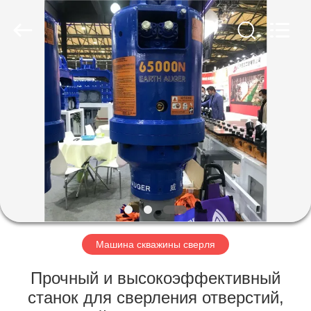
Yekun
Construction
Machinery
Co.,
Ltd..
All
Rights
Reserved.
ДОМ
ПРОДУКТЫ
ШОУ
VR
О
НАС
Машина скважины сверля
Прочный и высокоэффективный
ПУТЕШЕСТВИЕ
станок для сверления отверстий,