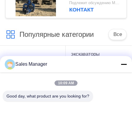
эффективная
Подлежит обсуждению MOQ:1 набор
стальная железная
КОНТАКТ
дорога Vibro Piling
Популярные категории
Все
экскаваторы
гидравлические
смонтированы
Копёр
Sales Manager
Копёр
10:09 AM
Электрический
Бортовой водитель
вибрационный
кучи сжатия
Good day, what product are you looking for?
молоток
Четыре
360-градусный
эксцентричных
драйвер
водителя