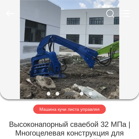
Yekun
Construction
Machinery
Co.,
Ltd..
All
Rights
Reserved.
ДОМ
ПРОДУКТЫ
ШОУ
VR
О
НАС
Машина кучи листа управляя
Высоконапорный сваебой 32 МПа |
ПУТЕШЕСТВИЕ
Многоцелевая конструкция для