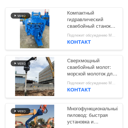
SITEMAP
Компактный
гидравлический
сваебойный станок
PRIVACY
для экскаватора CAT
POLICY
Подлежит обсуждению MOQ:1 НАБОР
220 | Обтекаемый
КОНТАКТ
дизайн и надежный
монтаж
Сверхмощный
сваебойный молот:
морской молоток для
фундамента для
Подлежит обсуждению MOQ:1 набор
эффективной
КОНТАКТ
установки шпунтовых
свай
Многофункциональный
пиловод: быстрая
установка и