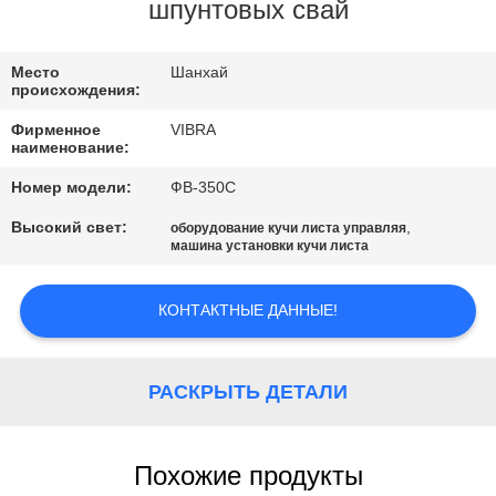
ФАБРИКИ
шпунтовых свай
ПРОВЕРКА
Место
Шанхай
происхождения:
КАЧЕСТВА
Фирменное
VIBRA
наименование:
СВЯЖИТЕСЬ
Номер модели:
ФВ-350С
МЫ
Высокий свет:
,
оборудование кучи листа управляя
машина установки кучи листа
НОВОСТИ
КОНТАКТНЫЕ ДАННЫЕ!
СЛУЧАИ
РАСКРЫТЬ ДЕТАЛИ
СПРОСИТЕ
ЦИТАТУ
Похожие продукты