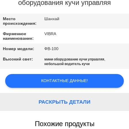
ФАБРИКИ
оборудования кучи управляя
ПРОВЕРКА
Место
Шанхай
происхождения:
КАЧЕСТВА
Фирменное
VIBRA
наименование:
СВЯЖИТЕСЬ
Номер модели:
ФВ-100
МЫ
Высокий свет:
,
мини оборудование кучи управляя
небольшой водитель кучи
НОВОСТИ
КОНТАКТНЫЕ ДАННЫЕ!
СЛУЧАИ
РАСКРЫТЬ ДЕТАЛИ
СПРОСИТЕ
ЦИТАТУ
Похожие продукты