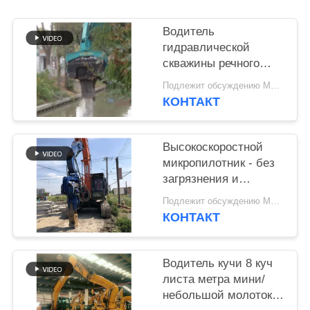
SITEMAP
Водитель
гидравлической
скважины речного
PRIVACY
канала - установка на
POLICY
Подлежит обсуждению MOQ:1
экскаваторе и
КОНТАКТ
высокоэффективная
скважина
Высокоскоростной
микропилотник - без
загрязнения и
высокая
Подлежит обсуждению MOQ:1
эффективность
КОНТАКТ
строительства
Водитель кучи 8 куч
листа метра мини/
небольшой молоток