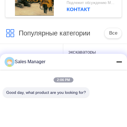
Vibro привода
Подлежит обсуждению MOQ:1 набор
экскаватора
КОНТАКТ
Популярные категории
Все
экскаваторы
гидравлические
смонтированы
Копёр
Sales Manager
Копёр
2:06 PM
Электрический
Бортовой водитель
вибрационный
кучи сжатия
Good day, what product are you looking for?
молоток
Четыре
360-градусный
эксцентричных
драйвер
водителя