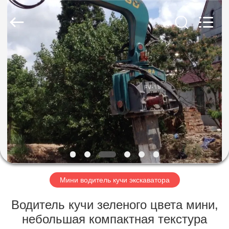
Yekun
Construction
Machinery
Co.,
Ltd..
All
Rights
Reserved.
ДОМ
ПРОДУКТЫ
ШОУ
VR
О
НАС
Мини водитель кучи экскаватора
Водитель кучи зеленого цвета мини,
ПУТЕШЕСТВИЕ
небольшая компактная текстура