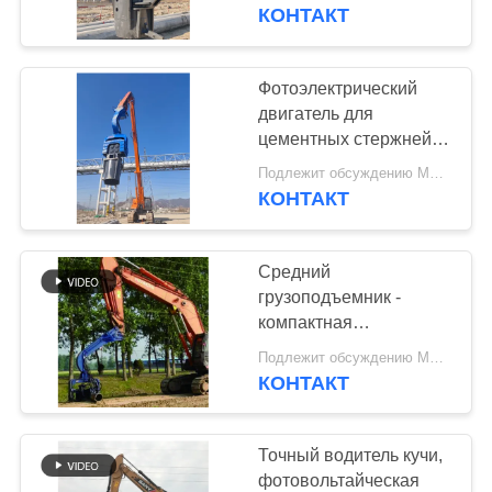
ФАБРИКИ
Экскаватор HITACHI
КОНТАКТ
ПРОВЕРКА
Фотоэлектрический
КАЧЕСТВА
двигатель для
цементных стержней
50-65Тн экскаватор
СВЯЖИТЕСЬ
Подлежит обсуждению MOQ:1 набор
HITACHI
КОНТАКТ
МЫ
Средний
НОВОСТИ
грузоподъемник -
компактная
конструкция и вес
СЛУЧАИ
Подлежит обсуждению MOQ:1 комплект
молотка 1900 кг для
КОНТАКТ
эффективного
СПРОСИТЕ
складирования
ЦИТАТУ
Точный водитель кучи,
фотовольтайческая