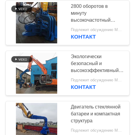
компоненты
2800 оборотов в
минуту
высокочастотный
гидравлический
Подлежит обсуждению MOQ:1 комплект
драйвер -
КОНТАКТ
совместимость с
несколькими
накопителями и
Экологически
высокая мощность
безопасный и
высокоэффективный:
передовой двигатель
Подлежит обсуждению MOQ:1 комплект
для устойчивого
КОНТАКТ
строительства
Двигатель стеклянной
батареи и компактная
структура
Подлежит обсуждению MOQ:1 набор