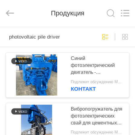
Yekun
Construction
Machinery
Co.,
Продукция
Ltd..
All
Rights
Reserved.
ДОМ
photovoltaic pile driver
ПРОДУКТЫ
Синий
фотоэлектрический
ШОУ
двигатель -
VR
гидравлический
Подлежит обсуждению MOQ:1 комплект
двигатель и
КОНТАКТ
высококонфигурационные
О
основные компоненты
НАС
Вибропогружатель для
фотоэлектрических
свай для цементных
ПУТЕШЕСТВИЕ
свай 48-52 тонны
Подлежит обсуждению MOQ:1 набор