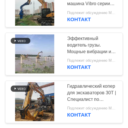
машина Vibro серии
КАРТА
для кучи листа
Подлежит обсуждению MOQ:1 комплект
САЙТА
КОНТАКТ
PRIVACY
Эффективный
водитель грузы.
POLICY
Мощные вибрации и
простая работа
Подлежит обсуждению MOQ:1 комплект
оборудования.
КОНТАКТ
Гидравлический копер
для экскаваторов 30T |
Специалист по
солнечным
Подлежит обсуждению MOQ:1 набор
электростанциям |
КОНТАКТ
Высокоскоростная
установка | Премиум-