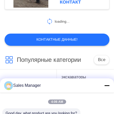
КОНТАКТ
loading...
КОНТАКТНЫЕ ДАННЫЕ!
Популярные категории
Все
экскаваторы
гидравлические
смонтированы
Sales Manager
Копёр
Копёр
4:06 AM
Электрический
Бортовой водитель
вибрационный
кучи сжатия
Good day, what product are you looking for?