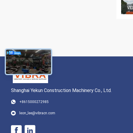
VI
Shanghai Yekun Construction Machinery Co., Ltd.
+8615000272985
leon_lee@vibracn.com