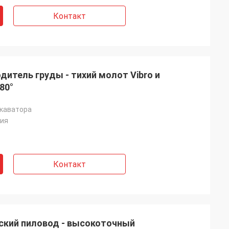
Контакт
дитель груды - тихий молот Vibro и
80°
скаватора
ция
Контакт
ский пиловод - высокоточный