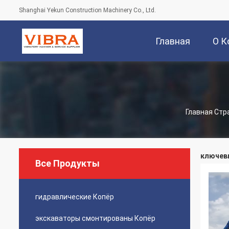
Shanghai Yekun Construction Machinery Co., Ltd.
Главная
О К
Страница
Главная Стр
ключевы
Все Продукты
гидравлические Копёр
экскаваторы смонтированы Копёр