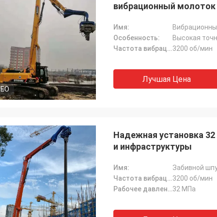
вибрационный молоток 
Имя:
Вибрационны
Особенность:
Высокая точ
Частота вибрации:
3200 об/мин
Лучшая Цена
DEO
Надежная установка 32 
и инфраструктуры
Имя:
Забивной шп
Частота вибрации:
3200 об/мин
Рабочее давление:
32 МПа