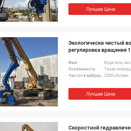
Лучшая Цена
DEO
Экологически чистый во
регулировка вращения 1
Имя:
Водитель эк
Особенность:
Тихая опера
Частота вибрации:
3200 об/мин
Лучшая Цена
DEO
Скоростной гидравличе