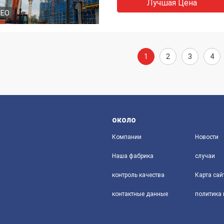
Лучшая Цена
DEO
1
2
3
4
около
Компании
Новости
Наша фабрика
случаи
контроль качества
Карта сай
контактные данные