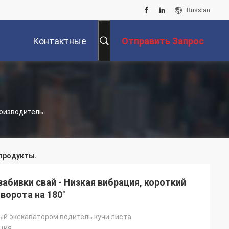
Russian
Контактные
Отправить Запрос
Данные
роизводитель
продукты.
абивки свай - Низкая вибрация, короткий
ворота на 180°
й экскаватором водитель кучи листа
ция