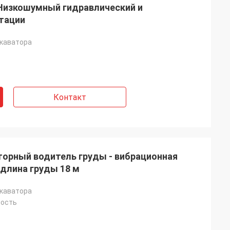
 Низкошумный гидравлический и
тации
скаватора
Контакт
орный водитель груды - вибрационная
длина груды 18 м
скаватора
ность