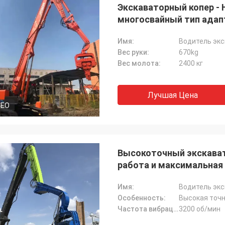
Экскаваторный копер -
многосвайный тип адап
Имя:
Водитель эк
Вес руки:
670kg
Вес молота:
2400 кг
Лучшая Цена
DEO
Высокоточный экскават
работа и максимальная 
Имя:
Водитель эк
Особенность:
Высокая точ
Частота вибрации:
3200 об/мин