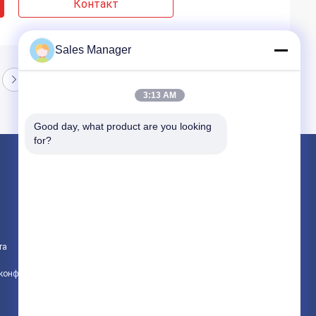
Контакт
Sales Manager
3:13 AM
Good day, what product are you looking 
for?
Продукция
гидравлические Копёр
экскаваторы смонтированы Копёр
та
Электрический вибрационный молоток
политика конфиденциальности
Все категории