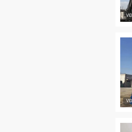
VI
VI