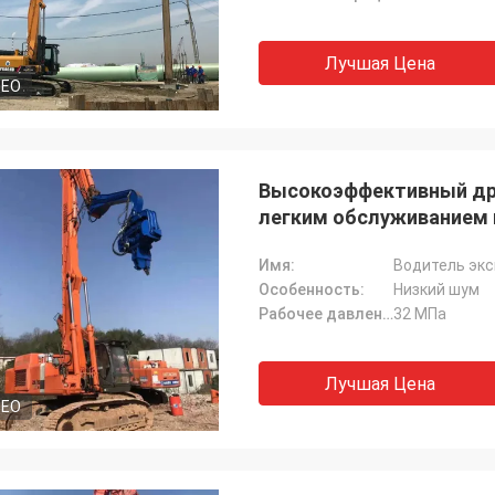
Лучшая Цена
DEO
Высокоэффективный драй
легким обслуживанием 
Имя:
Водитель эк
Особенность:
Низкий шум
Рабочее давление:
32 МПа
Лучшая Цена
DEO