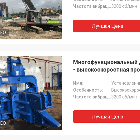
Частота вибрации:
3200 об/мин
Лучшая Цена
DEO
Многофункциональный д
- высокоскоростная пр
Имя:
Установленны
Особенность:
Высокоскоро
Частота вибрации:
3200 об/мин
Лучшая Цена
DEO