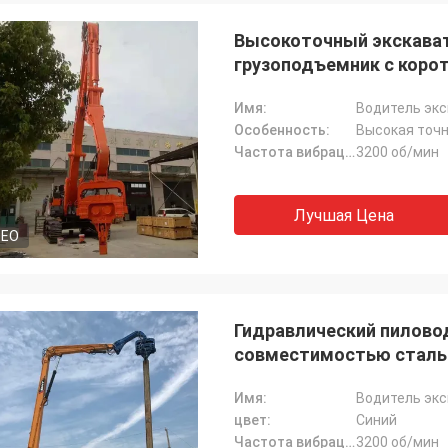
Высокоточный экскават
грузоподъемник с коро
Имя:
Водитель эк
Особенность:
Высокая точ
Частота вибрации:
3200 об/мин
Лучшая Цена
DEO
Гидравлический пиловод
совместимостью стальн
Имя:
Водитель эк
цвет:
Синий
Частота вибрации:
3200 об/мин