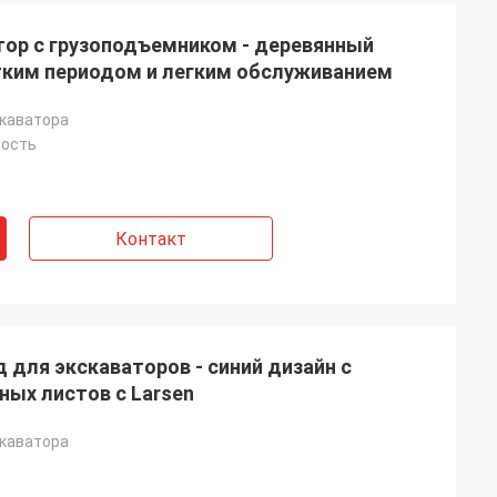
ор с грузоподъемником - деревянный
тким периодом и легким обслуживанием
скаватора
ность
Контакт
 для экскаваторов - синий дизайн с
ых листов с Larsen
скаватора