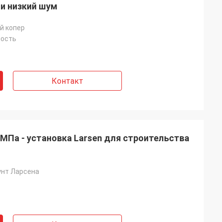
и низкий шум
й копер
ность
Контакт
МПа - установка Larsen для строительства
унт Ларсена