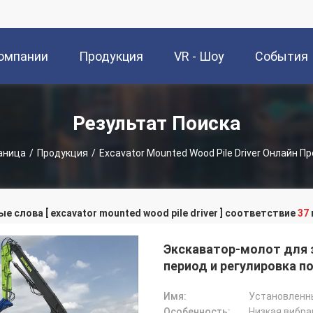
омпании
Продукция
VR - Шоу
События
Результат Поиска
аница
/
Продукция
/
Excavator Mounted Wood Pile Driver Онлайн П
е слова [ excavator mounted wood pile driver ] соответствие
37
Экскаватор-молот для з
период и регулировка по
Имя:
Установленны
Особенность:
Низкая вибра