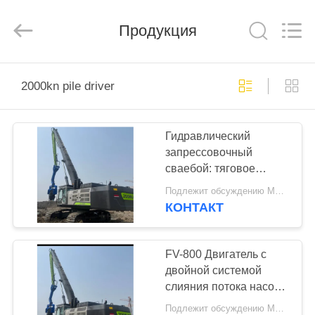
Yekun
Construction
Machinery
Co.,
Продукция
Ltd..
All
Rights
Reserved.
ДОМ
2000kn pile driver
ПРОДУКТЫ
Гидравлический
запрессовочный
ШОУ
сваебой: тяговое
VR
усилие 2000 кН и
Подлежит обсуждению MOQ:1 SET
экологически чистая
КОНТАКТ
технология забивки
О
свай
НАС
FV-800 Двигатель с
двойной системой
слияния потока насоса
ПУТЕШЕСТВИЕ
и слиянием клапана
Подлежит обсуждению MOQ:1 комплект