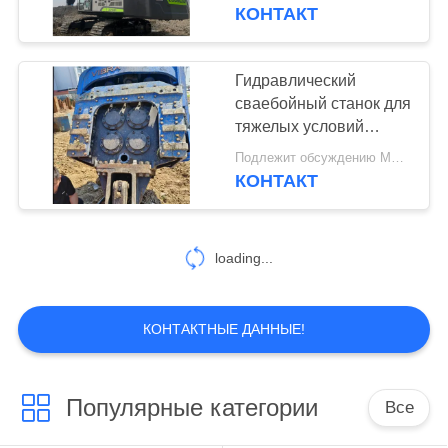
ФАБРИКИ
высокого потока Сила
КОНТАКТ
997 КН для
экскаваторов 75 85t
ПРОВЕРКА
Гидравлический
КАЧЕСТВА
сваебойный станок для
тяжелых условий
эксплуатации:
СВЯЖИТЕСЬ
Подлежит обсуждению MOQ:1 SET
совместимость с
КОНТАКТ
МЫ
носителем
грузоподъемностью
85–100 тонн и
НОВОСТИ
loading...
установка свай
высокой мощности
СЛУЧАИ
КОНТАКТНЫЕ ДАННЫЕ!
СПРОСИТЕ
Популярные категории
Все
ЦИТАТУ