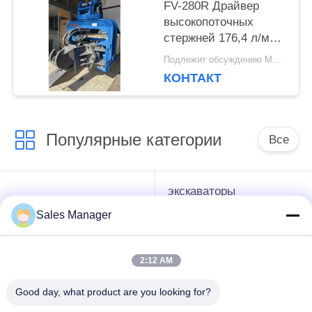
FV-280R Драйвер
высокопоточных
стержней 176,4 л/мин
Идеально подходит
Подлежит обсуждению MOQ:1 Set
для стержней
КОНТАКТ
Популярные категории
Все
экскаваторы
гидравлические
смонтированы
Копёр
Sales Manager
Копёр
2:12 AM
Электрический
Бортовой водитель
вибрационный
кучи сжатия
Good day, what product are you looking for?
молоток