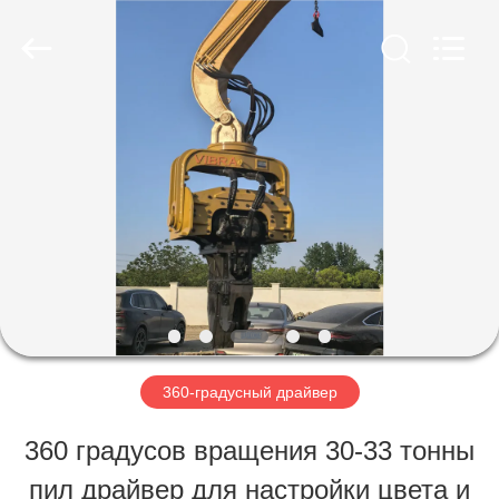
Yekun
Construction
Machinery
Co.,
Ltd..
All
ДОМ
Rights
Reserved.
ПРОДУКТЫ
ШОУ
VR
360-градусный драйвер
О
360 градусов вращения 30-33 тонны
НАС
пил драйвер для настройки цвета и