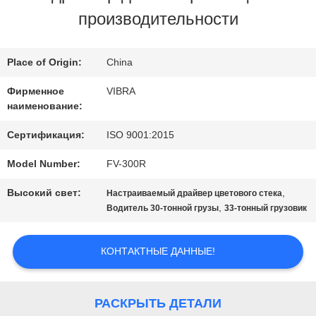
производительности
ПУТЕШЕСТВИЕ
ФАБРИКИ
Place of Origin:
China
Фирменное
VIBRA
ПРОВЕРКА
наименование:
КАЧЕСТВА
Сертификация:
ISO 9001:2015
Model Number:
FV-300R
СВЯЖИТЕСЬ
Высокий свет:
,
Настраиваемый драйвер цветового стека
,
Водитель 30-тонной грузы
33-тонный грузовик
МЫ
КОНТАКТНЫЕ ДАННЫЕ!
НОВОСТИ
РАСКРЫТЬ ДЕТАЛИ