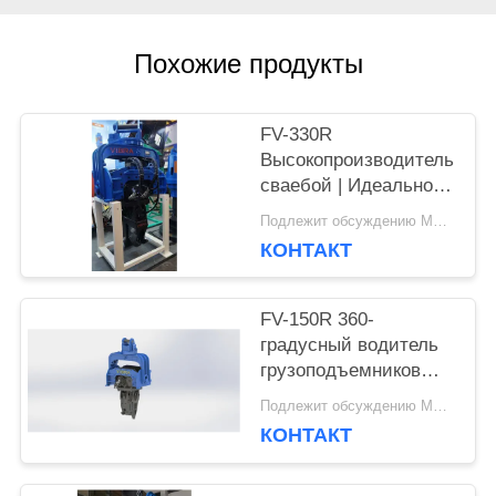
СЛУЧАИ
Похожие продукты
СПРОСИТЕ
FV-330R
ЦИТАТУ
Высокопроизводительный
сваебой | Идеально
подходит для
КАРТА
Подлежит обсуждению MOQ:1 Set
проектов средней и
КОНТАКТ
высокой
САЙТА
интенсивности
FV-150R 360-
PRIVACY
градусный водитель
грузоподъемников
POLICY
172 кН сила 12-17
Подлежит обсуждению MOQ:1 Set
тонн экскаватор
КОНТАКТ